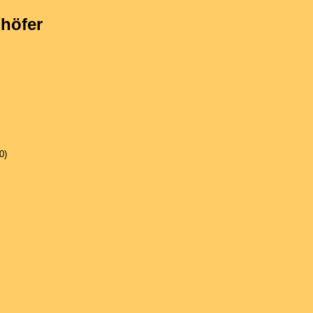
höfer
0)